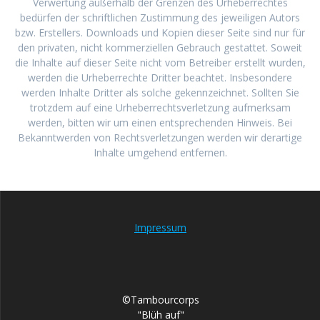
Verwertung außerhalb der Grenzen des Urheberrechtes
bedürfen der schriftlichen Zustimmung des jeweiligen Autors
bzw. Erstellers. Downloads und Kopien dieser Seite sind nur für
den privaten, nicht kommerziellen Gebrauch gestattet. Soweit
die Inhalte auf dieser Seite nicht vom Betreiber erstellt wurden,
werden die Urheberrechte Dritter beachtet. Insbesondere
werden Inhalte Dritter als solche gekennzeichnet. Sollten Sie
trotzdem auf eine Urheberrechtsverletzung aufmerksam
werden, bitten wir um einen entsprechenden Hinweis. Bei
Bekanntwerden von Rechtsverletzungen werden wir derartige
Inhalte umgehend entfernen.
Impressum
©Tambourcorps
"Blüh auf"